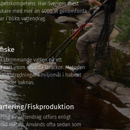
 spetskompetens. Har Sveriges mest
fiskare med mer än 4000 st genomförda
ar i olika vattendrag.
fiske
i strömmande vatten på ett
t sätt inom utvalda sträckor. Metoden
 vid utredningar i miljömål i habitat
metoder saknas.
artering/Fiskproduktion
ring av vattendrag utförs enligt
erad metod. Används ofta sedan som