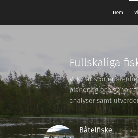
Hem
V
Fullskaliga fi
VFK har stor erfarenhe
planering och genomför
analyser samt utvärde
Båtelfiske