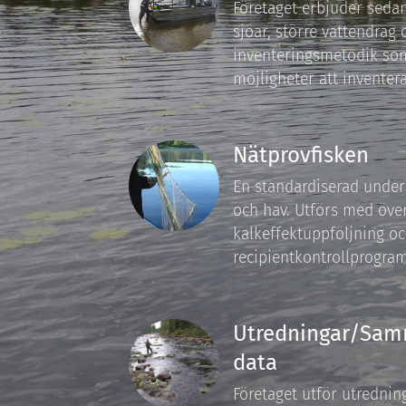
Företaget erbjuder sedan
sjöar, större vattendrag
inventeringsmetodik som
möjligheter att inventer
Nätprovfisken
En standardiserad under
och hav. Utförs med över
kalkeffektuppföljning o
recipientkontrollprogram
Utredningar/Sam
data
Företaget utför utredni