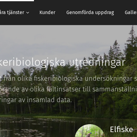
åra tjänster
Kunder
Genomförda uppdrag
Galle
skeribiologiska utredningar
t från olika fiskeribiologiska undersökningar 
ande av olika fältinsatser till sammanställni
ringar av insamlad data.
Elfiske