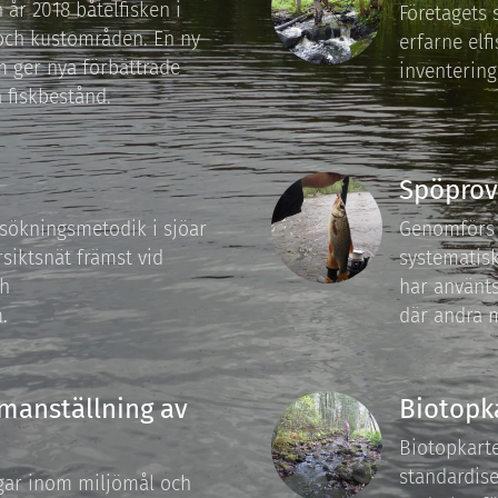
 år 2018 båtelfisken i
Företagets
 och kustområden. En ny
erfarne el
 ger nya förbättrade
inventering
a fiskbestånd.
Spöprov
sökningsmetodik i sjöar
Genomförs 
siktsnät främst vid
systematisk
ch
har använts
.
där andra 
manställning av
Biotopk
Biotopkarte
standardis
ngar inom miljömål och