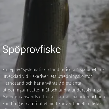
Spöprovfiske
En typ av "systematiskt standardiserat" spöprovfiske
utvecklad vid Fiskeriverkets Utredningskontor i
Härnösand och har använts vid ett antal
utredningar i vattenmål och andra undersökningar.
Metoden används ofta när harr är målarten och inte
kan fångas kvantitativt med konventionellt elfiske